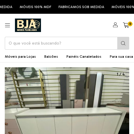
DIDA
MÓVEIS 100% MDF
FABRICAMOS SOB MEDIDA
MÓVEIS 100% 
0
Móveis para Lojas
Balcões
Painéis Canaletados
Para sua casa
1
/
4