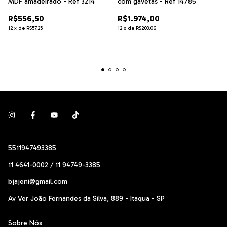
MDF amadeirado - Ref 3214
com gavetas - Ref 14785
R$556,50
R$1.974,00
12
x
de
R$57,25
12
x
de
R$203,06
5511947493385
11 4641-0002 / 11 94749-3385
bjajeni@gmail.com
Av Ver João Fernandes da Silva, 889 - Itaqua - SP
Sobre Nós