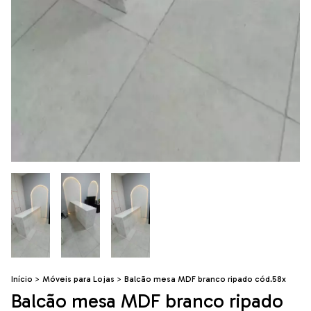
Início
>
Móveis para Lojas
>
Balcão mesa MDF branco ripado cód.58x
Balcão mesa MDF branco ripado