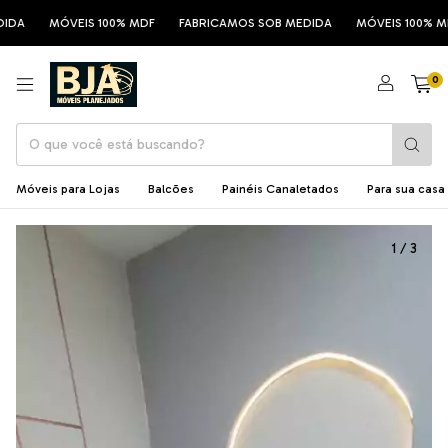
DA
MÓVEIS 100% MDF
FABRICAMOS SOB MEDIDA
MÓVEIS 100% MDF
0
Móveis para Lojas
Balcões
Painéis Canaletados
Para sua casa
1
/
3