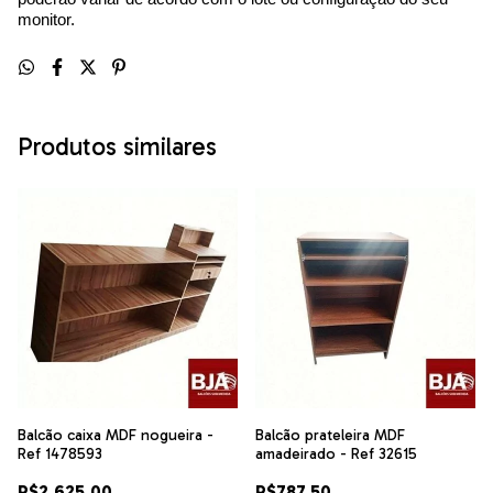
monitor.
Produtos similares
Balcão caixa MDF nogueira -
Balcão prateleira MDF
Ref 1478593
amadeirado - Ref 32615
R$2.625,00
R$787,50