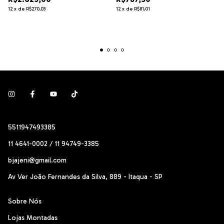
12
x
de
R$270,03
12
x
de
R$81,01
5511947493385
11 4641-0002 / 11 94749-3385
bjajeni@gmail.com
Av Ver João Fernandes da Silva, 889 - Itaqua - SP
Sobre Nós
Lojas Montadas