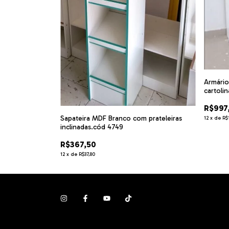
Armário
cartoli
irol.cód AMRT1
R$997
Sapateira MDF Branco com prateleiras
12
x
de
R$
inclinadas.cód 4749
R$367,50
12
x
de
R$37,80