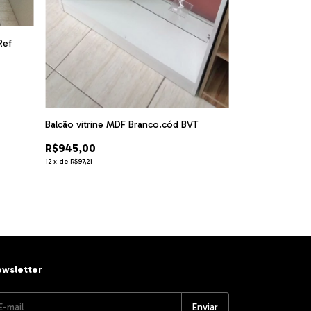
Balcão colmeia 
Ref
blc14
R$1.260,00
12
x
de
R$129,61
Balcão vitrine MDF Branco.cód BVT
R$945,00
12
x
de
R$97,21
wsletter