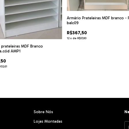
Armário Prateleiras MDF branco - 
balc09
R$367,50
12
x
de
R$37,80
 prateleiras MDF Branco
na.cód AMP1
,50
102,61
Sobre Nós
Ne
Lojas Montadas