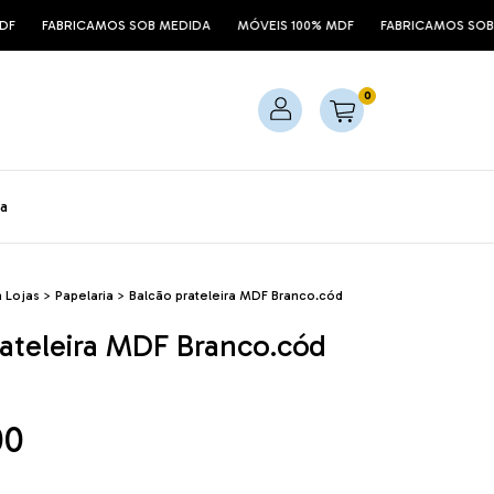
ABRICAMOS SOB MEDIDA
MÓVEIS 100% MDF
FABRICAMOS SOB MEDIDA
0
a
 Lojas
>
Papelaria
>
Balcão prateleira MDF Branco.cód
rateleira MDF Branco.cód
00