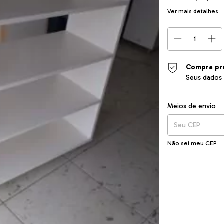
Ver mais detalhes
Compra pr
Seus dados 
Entregas para o CEP
Meios de envio
Não sei meu CEP