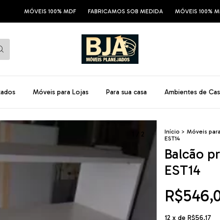
MÓVEIS 100% MDF
FABRICAMOS SOB MEDIDA
MÓVEIS 100% MDF
F
tados
Móveis para Lojas
Para sua casa
Ambientes de Cas
Início
>
Móveis para
1
/
2
EST14
Balcão p
EST14
R$546,
12
x de
R$56,17