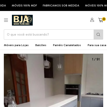
DA
MÓVEIS 100% MDF
FABRICAMOS SOB MEDIDA
MÓVEIS 100% MDF
0
Móveis para Lojas
Balcões
Painéis Canaletados
Para sua casa
1
/
91