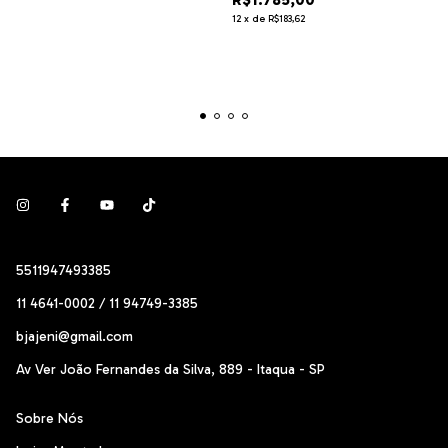
12
x
de
R$183,62
5511947493385
11 4641-0002 / 11 94749-3385
bjajeni@gmail.com
Av Ver João Fernandes da Silva, 889 - Itaqua - SP
Sobre Nós