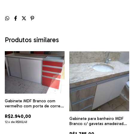
Produtos similares
Gabinete MDF Branco com
vermelho com porta de correr
e gavetas.cód 147763
R$2.940,00
Gabinete para banheiro MDF
12
x
de
R$302,43
Branco c/ gavetas amadeirado
não acompanha Pia .cód GPA1
R$1.785,00