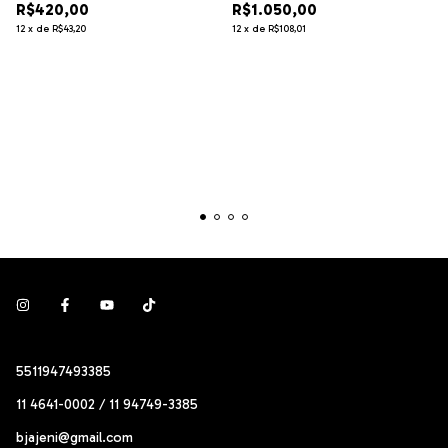
R$420,00
R$1.050,00
12
x
de
R$43,20
12
x
de
R$108,01
5511947493385
11 4641-0002 / 11 94749-3385
bjajeni@gmail.com