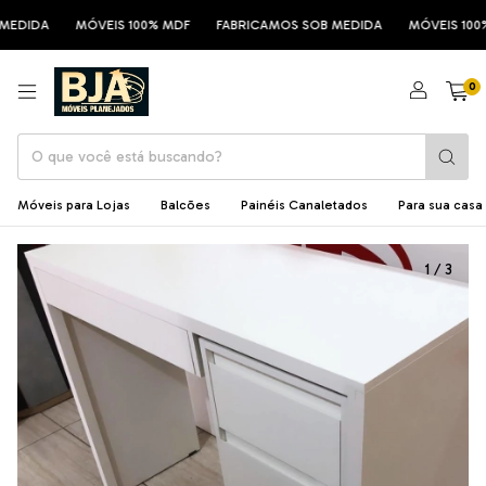
DIDA
MÓVEIS 100% MDF
FABRICAMOS SOB MEDIDA
MÓVEIS 100% 
0
Móveis para Lojas
Balcões
Painéis Canaletados
Para sua casa
1
/
3