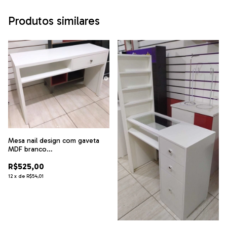
Produtos similares
Mesa nail design com gaveta
MDF branco
penteadeiracód.nail
R$525,00
12
x
de
R$54,01