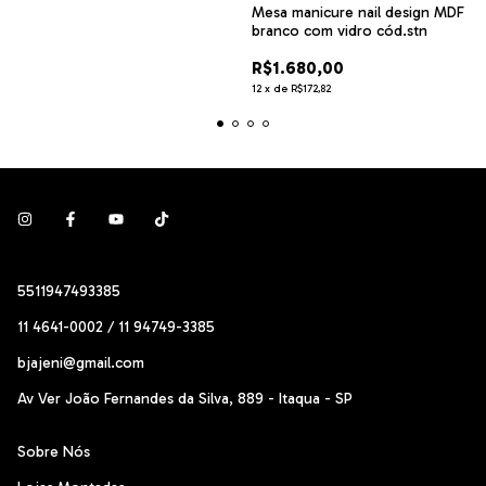
Mesa manicure nail design MDF
branco com vidro cód.stn
R$1.680,00
12
x
de
R$172,82
5511947493385
11 4641-0002 / 11 94749-3385
bjajeni@gmail.com
Av Ver João Fernandes da Silva, 889 - Itaqua - SP
Sobre Nós